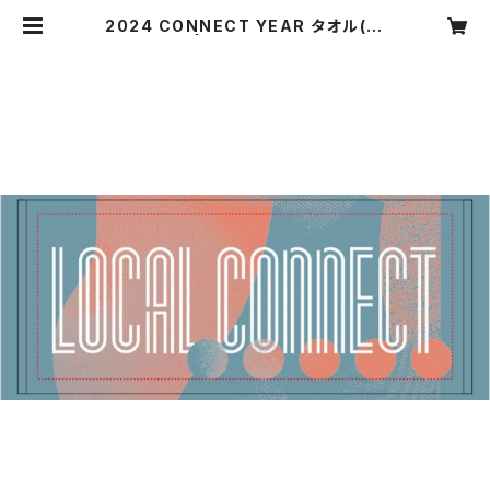
2024 CONNECT YEAR タオル(Bl
ue×Pink) | LOCAL CONNECT O
NLINE STORE