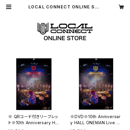
LOCAL CONNECT ONLINE STO
RE
※ QRコード付きリーフレッ
※DVD※10th Anniversar
ト※10th Anniversary HA
y HALL ONEMAN Live D
LL ONEMAN LIVE「SPARK
VD「SPARKLE」