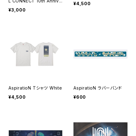
L CONNECT 10th Annive
¥4,500
rsary Record」
¥3,000
AspiratioN Tシャツ White
AspiratioN ラバーバンド
¥4,500
¥600